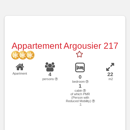
Appartement Argousier 217
4
22
Apartment
0
persons
m2
bedroom
1
cabin
of which PMR
(Person with
Reduced Mobility)
:1