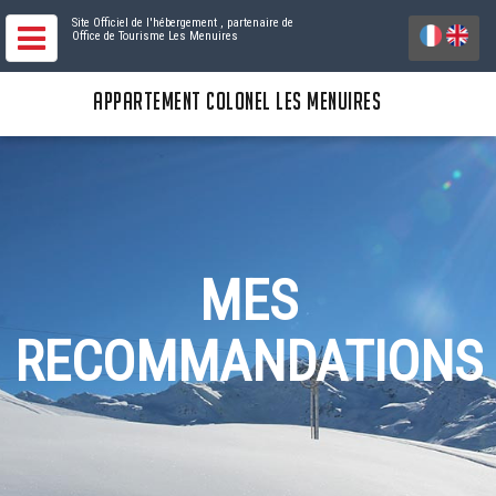
Site Officiel de l'hébergement
, partenaire de
Office de Tourisme Les Menuires
APPARTEMENT COLONEL LES MENUIRES
MES
RECOMMANDATIONS