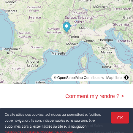
© OpenStreetMap Contributors |
MapLibre
Comment m'y rendre ? >
Ce site utilise des cookies techniques qui permettent et facilitent
OK
votre navigation. Ils sont indispensables et ne sauraient être
Legal Notice
Personal data
Terms of Sales
supprimés sans affecter l’accès au site et la navigation.
Gestion des cookies et données personnelles
Powered by
,
services intended
to accommodation and tourism